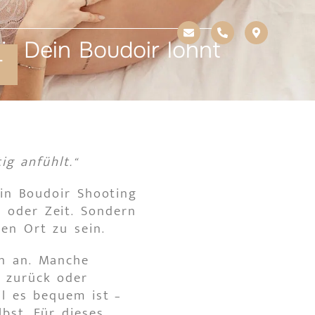
ür Dein Boudoir lohnt
T
ig anfühlt.“
ein Boudoir Shooting
 oder Zeit. Sondern
en Ort zu sein.
en an. Manche
 zurück oder
il es bequem ist –
bst. Für dieses