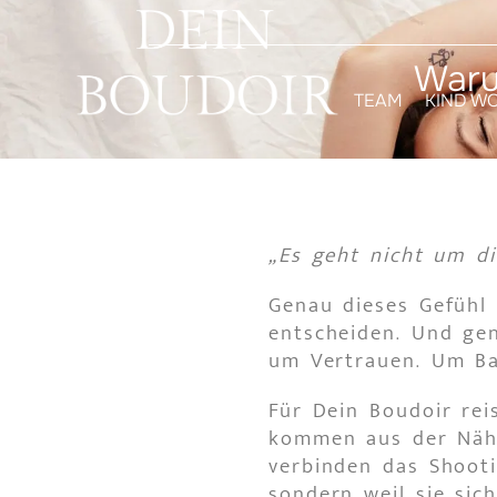
Waru
TEAM
KIND W
„Es geht nicht um di
Genau dieses Gefühl 
entscheiden. Und ge
um Vertrauen. Um Ba
Für Dein Boudoir rei
kommen aus der Nähe
verbinden das Shooti
sondern weil sie sic