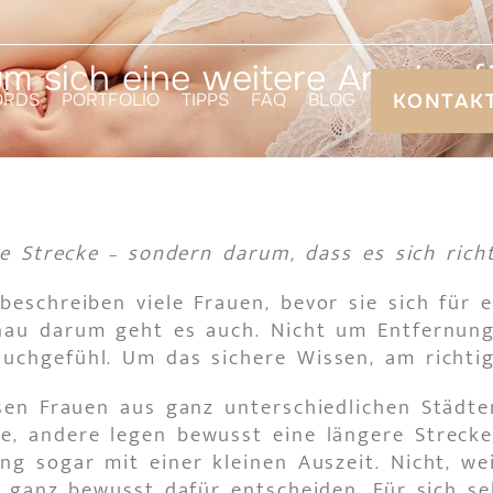
m sich eine weitere Anreise f
ORDS
PORTFOLIO
TIPPS
FAQ
BLOG
KONTAK
e Strecke – sondern darum, dass es sich richt
beschreiben viele Frauen, bevor sie sich für 
nau darum geht es auch. Nicht um Entfernung
uchgefühl. Um das sichere Wissen, am richtig
sen Frauen aus ganz unterschiedlichen Städt
, andere legen bewusst eine längere Strecke
ng sogar mit einer kleinen Auszeit. Nicht, we
h ganz bewusst dafür entscheiden. Für sich sel