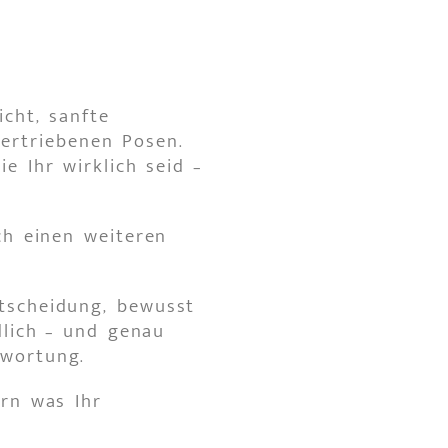
icht, sanfte
ertriebenen Posen.
e Ihr wirklich seid –
ch einen weiteren
ntscheidung, bewusst
dlich – und genau
twortung.
ern was Ihr