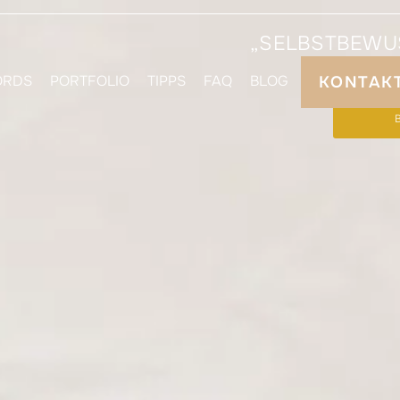
„SELBSTBEWUS
ORDS
PORTFOLIO
TIPPS
FAQ
BLOG
KONTAK
DEIN