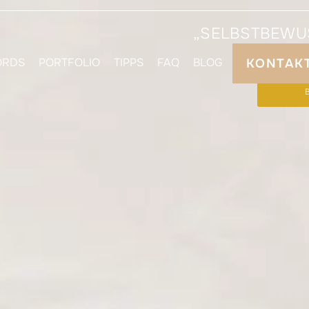
„SELBSTBEWUS
ORDS
PORTFOLIO
TIPPS
FAQ
BLOG
KONTAK
DEIN