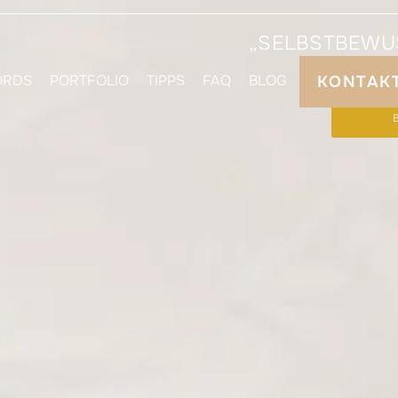
„SELBSTBEWUS
ORDS
PORTFOLIO
TIPPS
FAQ
BLOG
KONTAK
DEIN